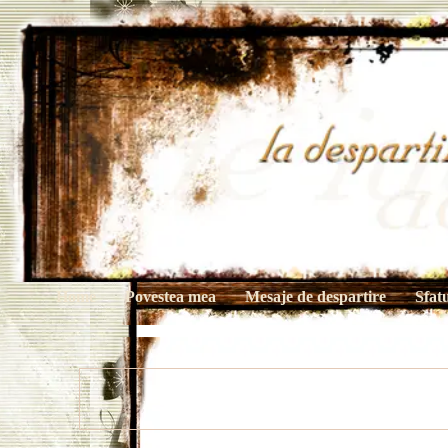
Home
Povestea mea
Mesaje de despartire
Sfat