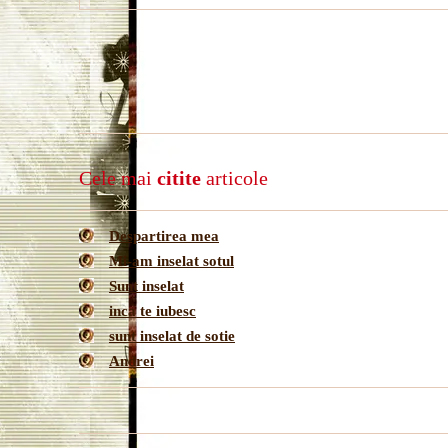
Cele mai
citite
articole
Despartirea mea
Mi-am inselat sotul
Sunt inselat
inca te iubesc
sunt inselat de sotie
Andrei