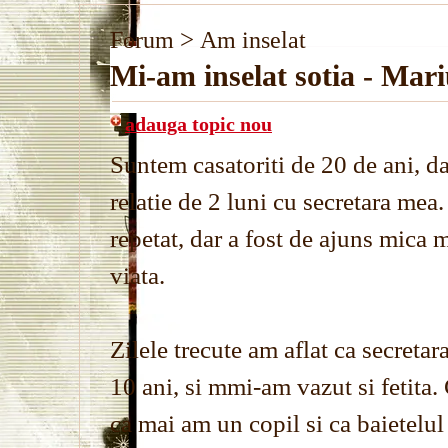
>
Forum
Am inselat
Mi-am inselat sotia - Mari
adauga topic nou
Suntem casatoriti de 20 de ani, 
relatie de 2 luni cu secretara mea
repetat, dar a fost de ajuns mica m
viata.
Zilele trecute am aflat ca secreta
10 ani, si mmi-am vazut si fetita.
ca mai am un copil si ca baietelul