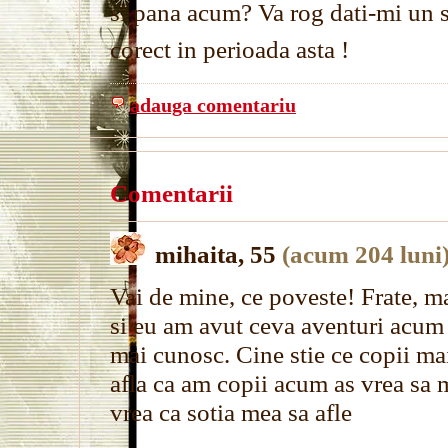
si pana acum? Va rog dati-mi un 
corect in perioada asta !
adauga comentariu
Comentarii
mihaita, 55
(acum 204 luni
Vai de mine, ce poveste! Frate, ma
si eu am avut ceva aventuri acum 
mai cunosc. Cine stie ce copii m
afla ca am copii acum as vrea sa m
vrea ca sotia mea sa afle