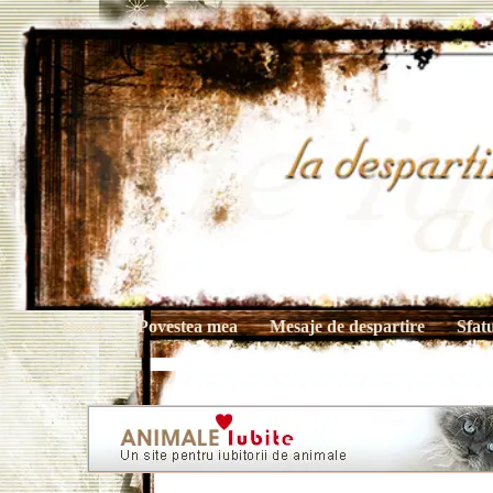
Home
Povestea mea
Mesaje de despartire
Sfat