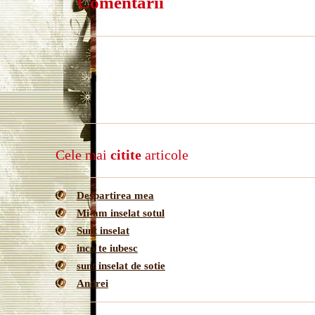
Comentarii
Cele mai
citite
articole
Despartirea mea
Mi-am inselat sotul
Sunt inselat
inca te iubesc
sunt inselat de sotie
Andrei