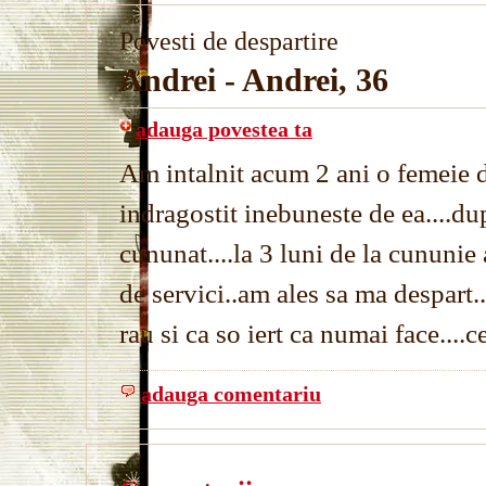
Povesti de despartire
Andrei - Andrei, 36
adauga povestea ta
Am intalnit acum 2 ani o femeie 
indragostit inebuneste de ea....d
cununat....la 3 luni de la cununi
de servici..am ales sa ma despart...
rau si ca so iert ca numai face....c
adauga comentariu