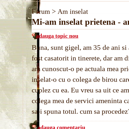
>
Forum
Am inselat
Mi-am inselat prietena - 
adauga topic nou
Buna, sunt gigel, am 35 de ani si 
fost casatorit in tinerete, dar am 
am cunoscut-o pe actuala mea prie
inselat-o cu o colega de birou car
cuplez cu ea. Eu vreu sa uit ce am
colega mea de servici ameninta c
sa-i spuna totul. cum sa procedez
adauga comentariu