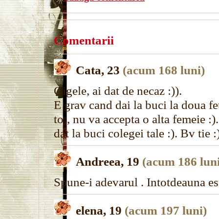
Comentarii
Cata, 23
(acum 168 luni)
Gigele, ai dat de necaz :)).
E grav cand dai la buci la doua fe
tot, nu va accepta o alta femeie :)
dat la buci colegei tale :). Bv tie :
Andreea, 19
(acum 186 luni
Spune-i adevarul . Intotdeauna est
elena, 19
(acum 197 luni)