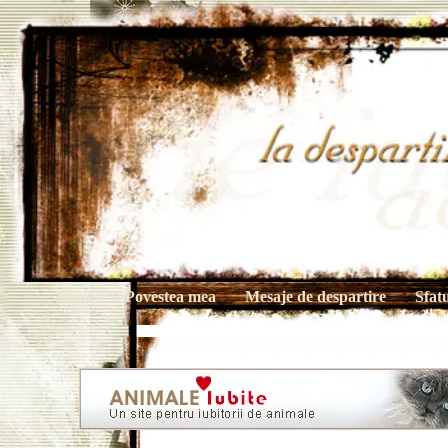
Home
Povestea mea
Mesaje de despartire
Sfat