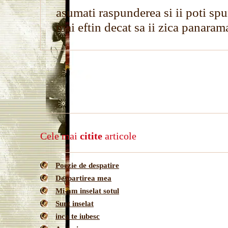
asumati raspunderea si ii poti spu
mai eftin decat sa ii zica panaram
Cele mai
citite
articole
Poezie de despatire
Despartirea mea
Mi-am inselat sotul
Sunt inselat
inca te iubesc