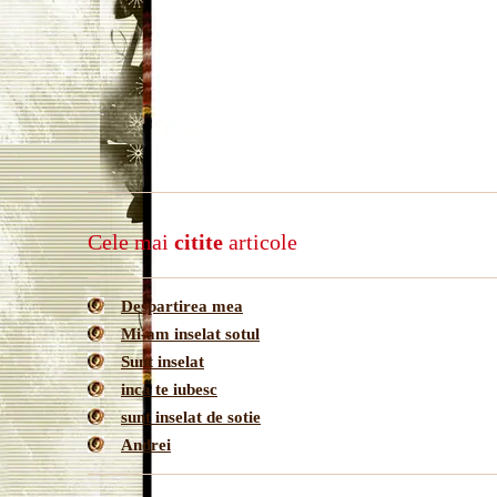
Cele mai
citite
articole
Despartirea mea
Mi-am inselat sotul
Sunt inselat
inca te iubesc
sunt inselat de sotie
Andrei