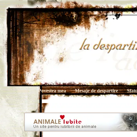
Home
Povestea mea
Mesaje de despartire
Sfat