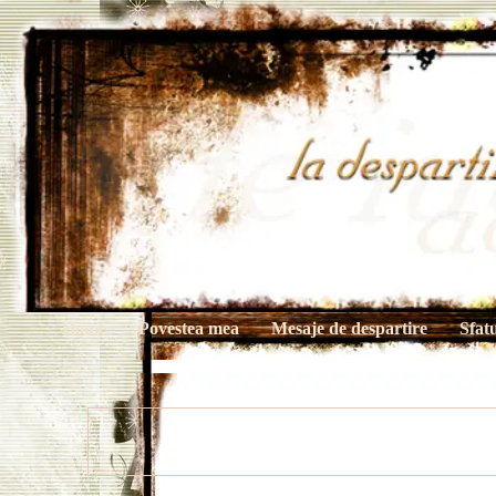
Home
Povestea mea
Mesaje de despartire
Sfat