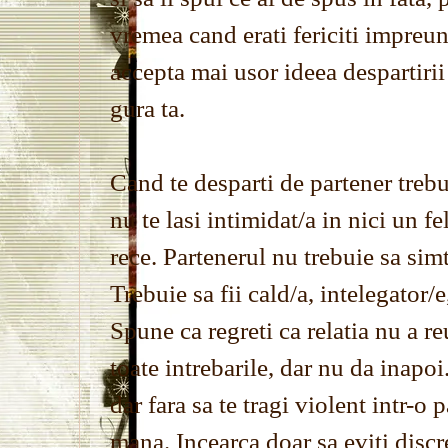
vremea cand erati fericiti impreuna
accepta mai usor ideea despartirii
gura ta.
Cand te desparti de partener trebui
nu te lasi intimidat/a in nici un fe
rece. Partenerul nu trebuie sa sim
Trebuie sa fii cald/a, intelegator/e
Spune ca regreti ca relatia nu a re
toate intrebarile, dar nu da inapoi.
dar fara sa te tragi violent intr-o 
mana. Incearca doar sa eviti discre