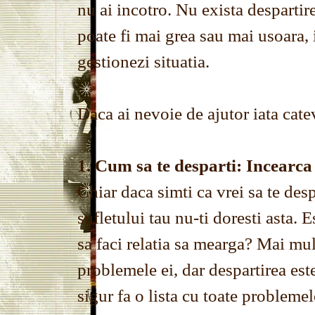
nu ai incotro. Nu exista despartire
poate fi mai grea sau mai usoara, 
gestionezi situatia.
Daca ai nevoie de ajutor iata catev
1. Cum sa te desparti: Incearca s
Chiar daca simti ca vrei sa te des
sufletului tau nu-ti doresti asta. E
sa faci relatia sa mearga? Mai mult
problemele ei, dar despartirea este
sigur fa o lista cu toate problemel