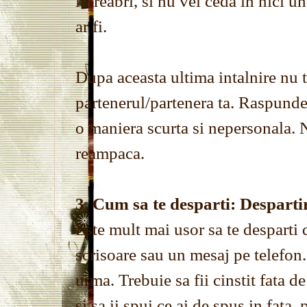
intreabri, si nu vei ceda in nici u
ar fi.
Dupa aceasta ultima intalnire nu t
partenerul/partenera ta. Raspunde-i
o maniera scurta si nepersonala. N
reampaca.
3. Cum sa te desparti: Desparti
Este mult mai usor sa te desparti 
scrisoare sau un mesaj pe telefon.
urma. Trebuie sa fii cinstit fata d
si sa ii spui ce ai de spus in fata,