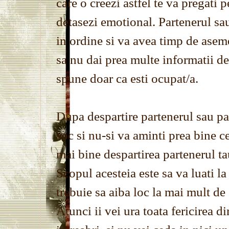
care o creezi astfel te va pregati
detasezi emotional. Partenerul sa
in ordine si va avea timp de asem
sa nu dai prea multe informatii de
spune doar ca esti ocupat/a.
Dupa despartire partenerul sau par
soc si nu-si va aminti prea bine ce
mai bine despartirea partenerul ta
Scopul acesteia este sa va luati la
trebuie sa aiba loc la mai mult de
Atunci ii vei ura toata fericirea d