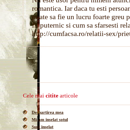
romantica. Iar daca tu esti persoan
poate sa fie un lucru foarte greu p
fii puternic si cum sa sfarsesti rela
http://cumfacsa.ro/relatii-sex/pri
Cele mai
citite
articole
Despartirea mea
Mi-am inselat sotul
Sunt inselat