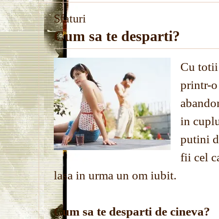
Sfaturi
Cum sa te desparti?
Cu totii
printr-o
abandon
in cuplu
putini d
fii cel 
lasa in urma un om iubit.
Cum sa te desparti de cineva?