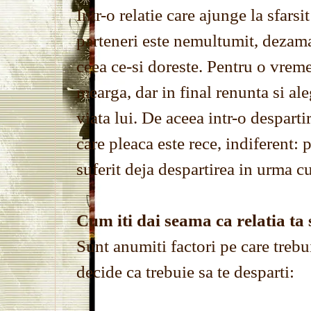
Intr-o relatie care ajunge la sfarsi
parteneri este nemultumit, dezamag
ceea ce-si doreste. Pentru o vreme 
mearga, dar in final renunta si ale
viata lui. De aceea intr-o desparti
care pleaca este rece, indiferent: 
suferit deja despartirea in urma cu
Cum iti dai seama ca relatia ta
Sunt anumiti factori pe care trebui
decide ca trebuie sa te desparti: