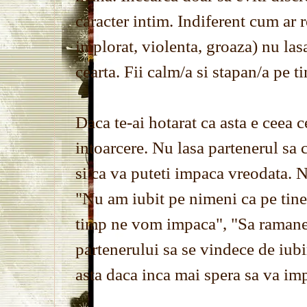
caracter intim. Indiferent cum ar 
implorat, violenta, groaza) nu las
cearta. Fii calm/a si stapan/a pe ti
Daca te-ai hotarat ca asta e ceea c
intoarcere. Nu lasa partenerul sa
si ca va puteti impaca vreodata. N
"Nu am iubit pe nimeni ca pe tine"
timp ne vom impaca", "Sa ramanem
partenerului sa se vindece de iubi
asta daca inca mai spera sa va im