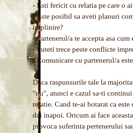
- Esti fericit cu relatia pe care o a
- Este posibil sa aveti planuri co
implinire?
- Partenerul/a te accepta asa cum 
- Puteti trece peste conflicte imp
- Comunicare cu partenerul/a est
Daca raspunsurile tale la majorita
"nu", atunci e cazul sa-ti continui
relatie. Cand te-ai hotarat ca este
dai inapoi. Oricum ai face aceasta
provoca suferinta pertenerului sau 