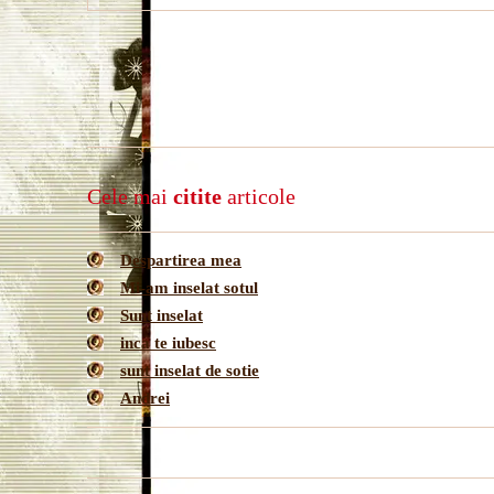
Cele mai
citite
articole
Despartirea mea
Mi-am inselat sotul
Sunt inselat
inca te iubesc
sunt inselat de sotie
Andrei