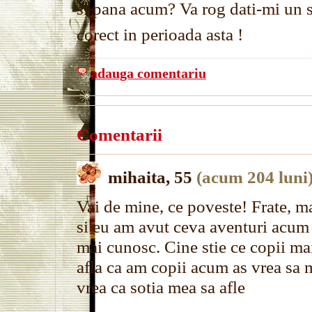
si pana acum? Va rog dati-mi un 
corect in perioada asta !
adauga comentariu
Comentarii
mihaita, 55
(acum 204 luni
Vai de mine, ce poveste! Frate, ma
si eu am avut ceva aventuri acum 
mai cunosc. Cine stie ce copii m
afla ca am copii acum as vrea sa m
vrea ca sotia mea sa afle