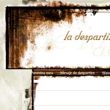
Home
Povestea mea
Mesaje de despartire
Sfat