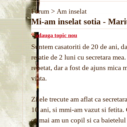
>
Forum
Am inselat
Mi-am inselat sotia - Mari
adauga topic nou
Suntem casatoriti de 20 de ani, 
relatie de 2 luni cu secretara mea
repetat, dar a fost de ajuns mica m
viata.
Zilele trecute am aflat ca secreta
10 ani, si mmi-am vazut si fetita.
ca mai am un copil si ca baietelul