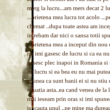
merg la lucru...am mers decat 2 l
...prietena mea lucra tot acolo ...
chemat ..dupa toate astea am inc
intrebam dar nici o sansa totii s
...prietena mea a inceput din nou 
nu imi gasesc de lucru si ca ea nu
gasesc plec inapoi in Romania si 
de lucru si ea bea eu nu mai pute
spunea ca sunt banii ei si nu stiu
situatia asta..ea cand venea de la
mai ieseam prin oras si imi spunea
isi cauta unul ..pe mine ma dureau