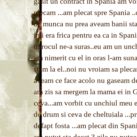
gasit un contract in Spania am vo
plecam ...am plecat spre Spania .
de munca nu prea aveam banii sta
imi era frica pentru ea ca in Span
norocul ne-a suras..eu am un unch
am nimerit cu el in oras l-am suna
stam la el..noi nu vroiam sa plec
aveam ce face acolo nu gaseam de l
am zis sa mergem la mama ei in G
ceva...am vorbit cu unchiul meu el
de drum si ceva de cheltuiala ...
defapt fosta ...am plecat din Span
am putut sta decat 3 zile nu putea