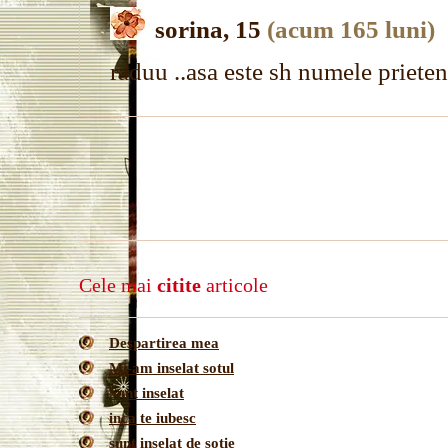
sorina, 15
(acum 165 luni)
raduu ..asa este sh numele priete
Cele mai
citite
articole
Despartirea mea
Mi-am inselat sotul
Sunt inselat
inca te iubesc
sunt inselat de sotie