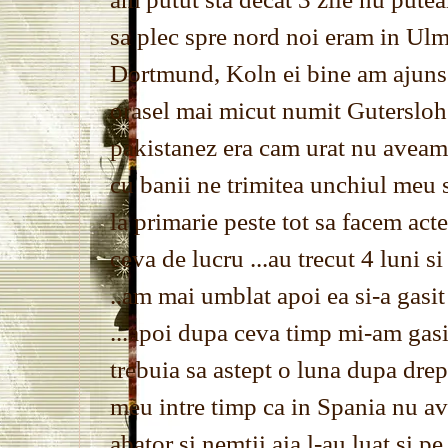
sa plec spre nord noi eram in Ulm
Dortmund, Koln ei bine am ajuns 
orasel mai micut numit Gutersloh 
pakistanez era cam urat nu aveam 
cu banii ne trimitea unchiul meu
la primarie peste tot sa facem act
ceva de lucru ...au trecut 4 luni s
..am mai umblat apoi ea si-a gasi
...apoi dupa ceva timp mi-am gasit
trebuia sa astept o luna dupa drep
meu intre timp ca in Spania nu ave
abator si nemtii aia l-au luat si pe 