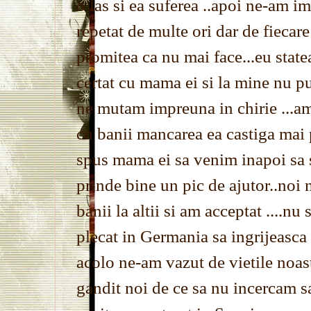
o las si ea suferea ..apoi ne-am im
repetat de multe ori dar de fiecar
promitea ca nu mai face...eu stat
certat cu mama ei si la mine nu p
ne mutam impreuna in chirie ...am 
cu banii mancarea ea castiga mai 
spus mama ei sa venim inapoi sa s
prinde bine un pic de ajutor..noi 
banii la altii si am acceptat ....n
plecat in Germania sa ingrijeasca
acolo ne-am vazut de vietile noa
gandit noi de ce sa nu incercam s