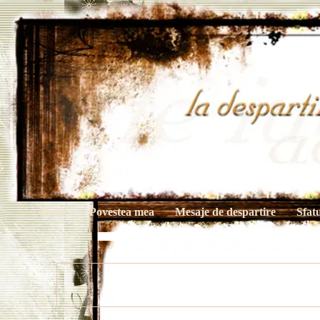
Home
Povestea mea
Mesaje de despartire
Sfat