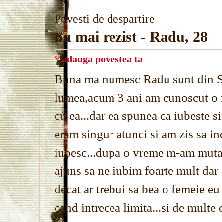
Povesti de despartire
nu mai rezist - Radu, 28
adauga povestea ta
Buna ma numesc Radu sunt din Sib
lumea,acum 3 ani am cunoscut o f
cu ea...dar ea spunea ca iubeste si
eram singur atunci si am zis sa inc
iubesc...dupa o vreme m-am mutat
ajuns sa ne iubim foarte mult da
decat ar trebui sa bea o femeie e
cand intrecea limita...si de multe