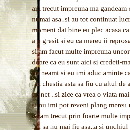
am trecut impreuna ma gandeam ca
numai asa..si au tot continuat lucr
moment dat bine eu plec acasa ca
am gresit si eu ca mereu ii repro
si am facut multe impreuna uneor
doare ca eu sunt aici si credeti-ma
un neamt si eu imi aduc aminte ca
fac chestia asta sa fiu cu altul de
pe net ..si zice ca vrea o viata m
si nu imi pot reveni plang mereu
ca am trecut prin foarte multe imp
fac sa nu mai fie asa..a si unchiul