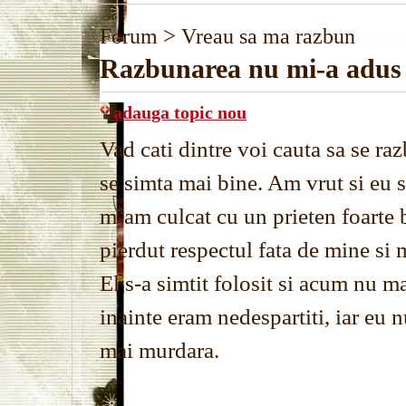
>
Forum
Vreau sa ma razbun
Razbunarea nu mi-a adus 
adauga topic nou
Vad cati dintre voi cauta sa se raz
se simta mai bine. Am vrut si eu 
m-am culcat cu un prieten foarte 
pierdut respectul fata de mine si 
El s-a simtit folosit si acum nu m
inainte eram nedespartiti, iar eu 
mai murdara.