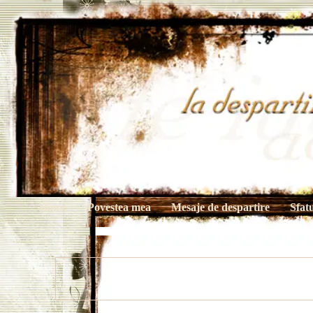
Home
Povestea mea
Mesaje de despartire
Sfat