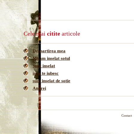
Cele mai
citite
articole
Despartirea mea
Mi-am inselat sotul
Sunt inselat
inca te iubesc
sunt inselat de sotie
Andrei
Contact