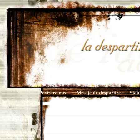
Home
Povestea mea
Mesaje de despartire
Sfat