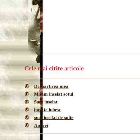
Cele mai
citite
articole
Despartirea mea
Mi-am inselat sotul
Sunt inselat
inca te iubesc
sunt inselat de sotie
Andrei