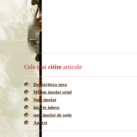
Cele mai
citite
articole
Despartirea mea
Mi-am inselat sotul
Sunt inselat
inca te iubesc
sunt inselat de sotie
Andrei