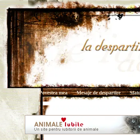
Home
Povestea mea
Mesaje de despartire
Sfat