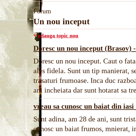
Forum
Un nou inceput
adauga topic nou
Doresc un nou inceput (Brasov) -
Doresc un nou inceput. Caut o fata 
ales fidela. Sunt un tip manierat, se
trasaturi frumoase. Inca duc razboa
ani incheiata dar sunt hotarat sa tr
vreau sa cunosc un baiat din iasi
Sunt adina, am 28 de ani, sunt tris
cunosc un baiat frumos, mnierat, in