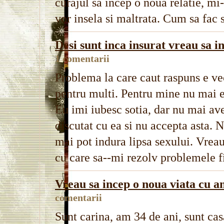
curajul sa incep o noua relatie, mi-
vor insela si maltrata. Cum sa fac 
Desi sunt inca insurat vreau sa i
1 comentarii
Problema la care caut raspuns e vec
pentru multi. Pentru mine nu mai es
Eu imi iubesc sotia, dar nu mai av
discutat cu ea si nu accepta asta. N
mai pot indura lipsa sexului. Vreau
cu care sa--mi rezolv problemele fi
Vreau sa incep o noua viata cu a
comentarii
Sunt carina, am 34 de ani, sunt ca