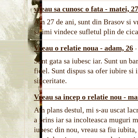
vreau sa cunosc o fata - matei, 2
Am 27 de ani, sunt din Brasov si vr
sa imi vindece sufletul plin de cicat
Vreau o relatie noua - adam, 26
-
Sunt gata sa iubesc iar. Sunt un bar
fidel. Sunt dispus sa ofer iubire si i
sinceritate.
Vreau sa incep o relatie nou - ma
Am plans destul, mi s-au uscat lac
a prins iar sa incolteasca muguri m
iubesc din nou, vreau sa fiu iubit