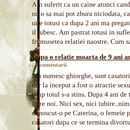
Am suferit ca un caine atunci cand
nu o sa mai pot zbura niciodata, ca
uite totusi ca dupa 2 ani ma prega
il iubesc. Am pastrat totusi in sufl
frumusetea relatiei naostre. Cum s
Dupa o relatie moarta de 9 ani a
- 1 comentarii
Ma numesc ghiorghe, sunt casatorit
dar la inceput a fost o atractie sexu
timp totul s-a stins. Dupa 4 ani de
intre noi. Nici sex, nici iubire..ni
cunoscut-o pe Caterina, o femeie p
casatori dupa ce se termina divortu