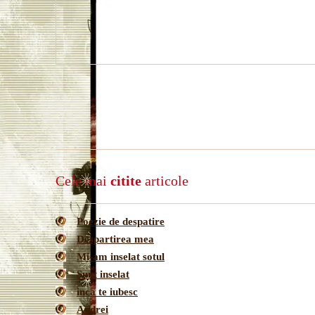
Cele mai
citite
articole
Poezie de despatire
Despartirea mea
Mi-am inselat sotul
Sunt inselat
inca te iubesc
Andrei