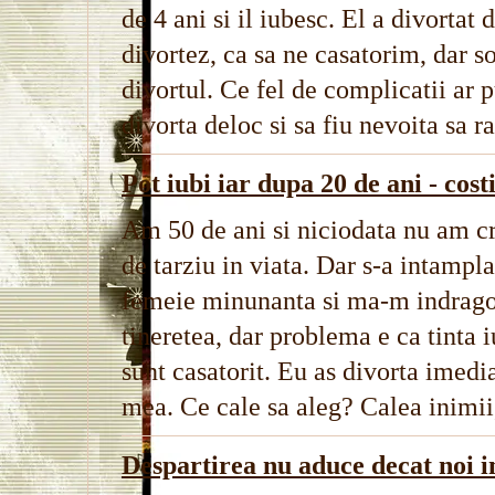
de 4 ani si il iubesc. El a divortat 
divortez, ca sa ne casatorim, dar s
divortul. Ce fel de complicatii ar 
divorta deloc si sa fiu nevoita sa 
Pot iubi iar dupa 20 de ani - cost
Am 50 de ani si niciodata nu am cr
de tarziu in viata. Dar s-a intampl
femeie minunanta si ma-m indragost
tineretea, dar problema e ca tinta
sunt casatorit. Eu as divorta imedi
mea. Ce cale sa aleg? Calea inimii,
Despartirea nu aduce decat noi in