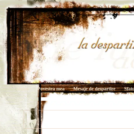
Home
Povestea mea
Mesaje de despartire
Sfat