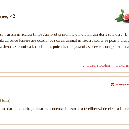
gnes, 42
i sa-l urasti in acelasi timp? Am avut si momnete inc a mi-am dorit sa moara. E
la cu orice femeie are ocazia, bea ca un animal in fiecare seara, se poarta urat 
sa divortez. Simt ca fara el nu as putea trai. E posibil asa ceva? Cum pot simti 
Topicul precedent
Topicul u
adauga c
 luni)
 tu, dar nu e iubire, e doar dependenta. Incearca sa te eliberezi de el si sa iti ve