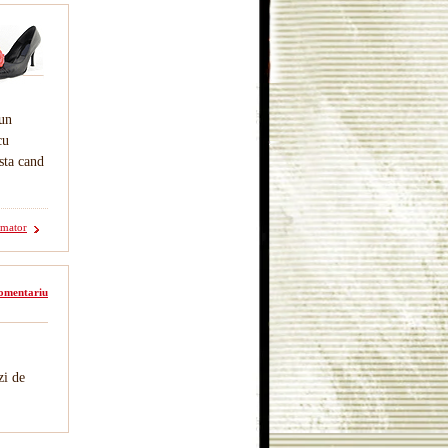
 un
cu
asta cand
rmator
omentariu
zi de