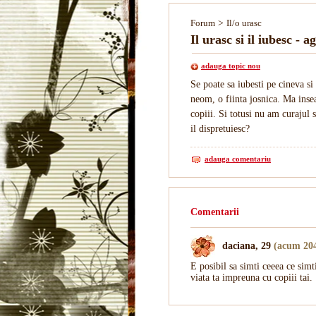
Forum
>
Il/o urasc
Il urasc si il iubesc - a
adauga topic nou
Se poate sa iubesti pe cineva s
neom, o fiinta josnica. Ma insea
copiii. Si totusi nu am curajul 
il dispretuiesc?
adauga comentariu
Comentarii
daciana, 29
(acum 204
E posibil sa simti ceeea ce simti
viata ta impreuna cu copiii tai.