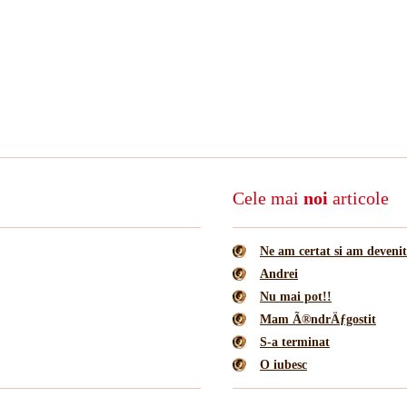
Cele mai
noi
articole
Ne am certat si am deveni
Andrei
Nu mai pot!!
Mam Ã®ndrÄƒgostit
S-a terminat
O iubesc