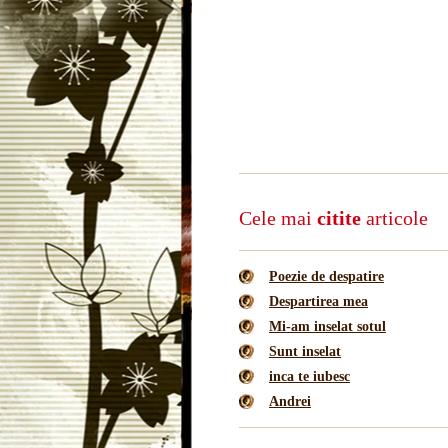
Cele mai
citite
articole
Poezie de despatire
Despartirea mea
Mi-am inselat sotul
Sunt inselat
inca te iubesc
Andrei