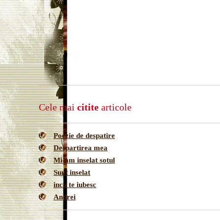
Cele mai
citite
articole
Poezie de despatire
Despartirea mea
Mi-am inselat sotul
Sunt inselat
inca te iubesc
Andrei