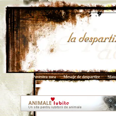
Home
Povestea mea
Mesaje de despartire
Sfat