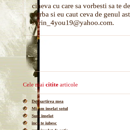
cineva cu care sa vorbesti sa te de
vorba si eu caut ceva de genul ast
sorin_4you19@yahoo.com.
Cele mai
citite
articole
Despartirea mea
Mi-am inselat sotul
Sunt inselat
inca te iubesc