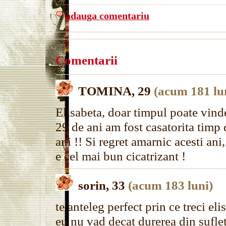
adauga comentariu
Comentarii
TOMINA, 29
(acum 181 lu
Elisabeta, doar timpul poate vindec
29 de ani am fost casatorita timp de
ani !! Si regret amarnic acesti ani
e cel mai bun cicatrizant !
sorin, 33
(acum 183 luni)
te anteleg perfect prin ce treci e
eu nu vad decat durerea din sufle