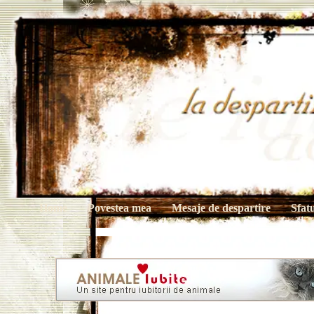
Home
Povestea mea
Mesaje de despartire
Sfat