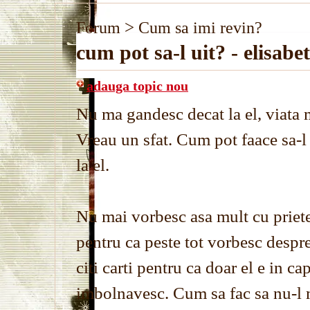
>
Forum
Cum sa imi revin?
cum pot sa-l uit? - elisabe
adauga topic nou
Nu ma gandesc decat la el, viata
Vreau un sfat. Cum pot faace sa-l
la el.
Nu mai vorbesc asa mult cu prieten
pentru ca peste tot vorbesc despre
citi carti pentru ca doar el e in c
imbolnavesc. Cum sa fac sa nu-l 