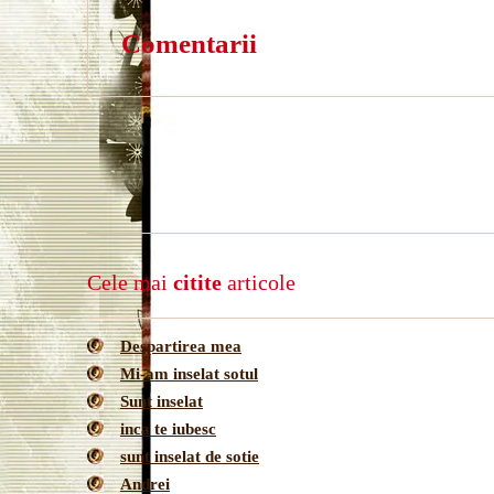
Comentarii
Cele mai
citite
articole
Despartirea mea
Mi-am inselat sotul
Sunt inselat
inca te iubesc
sunt inselat de sotie
Andrei