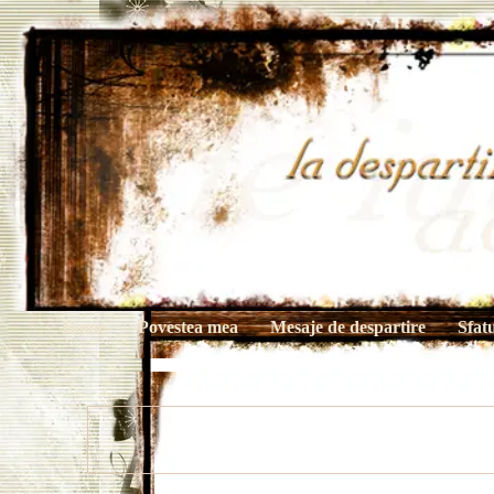
Home
Povestea mea
Mesaje de despartire
Sfat