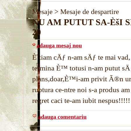
>
Mesaje
Mesaje de despartire
NU AM PUTUT SA-ÈšI 
20
adauga mesaj nou
È˜tiam cÄƒ n-am sÄƒ te mai vad,
termina È™ totusi n-am putut s
plans,doar,È™i-am privit Ã®n ur
ruptura ce-ntre noi s-a produs a
regret caci te-am iubit nespus!!!!!
adauga comentariu