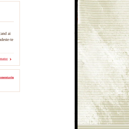
cand ai
ndeste-te
rmator
omentariu