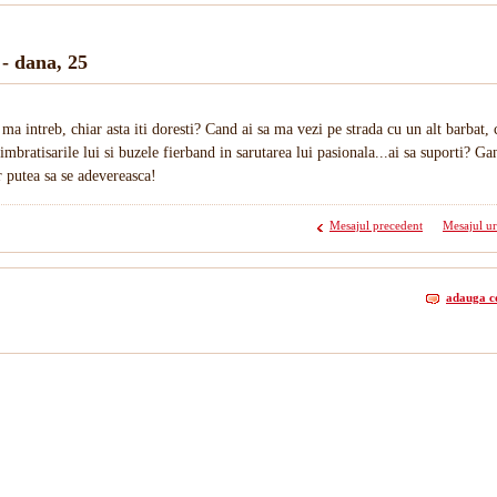
 - dana, 25
r ma intreb, chiar asta iti doresti? Cand ai sa ma vezi pe strada cu un alt barbat, 
imbratisarile lui si buzele fierband in sarutarea lui pasionala...ai sa suporti? Ga
ar putea sa se adevereasca!
Mesajul precedent
Mesajul u
adauga c