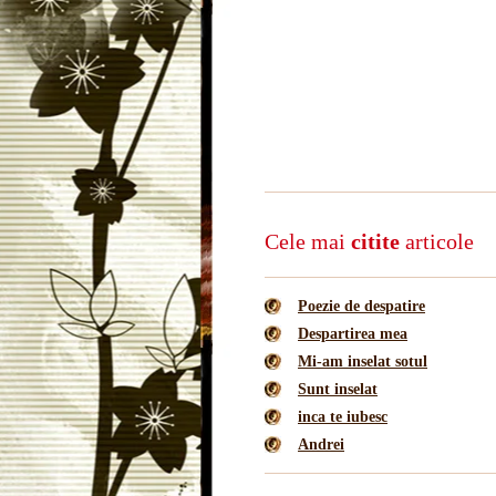
Cele mai
citite
articole
Poezie de despatire
Despartirea mea
Mi-am inselat sotul
Sunt inselat
inca te iubesc
Andrei