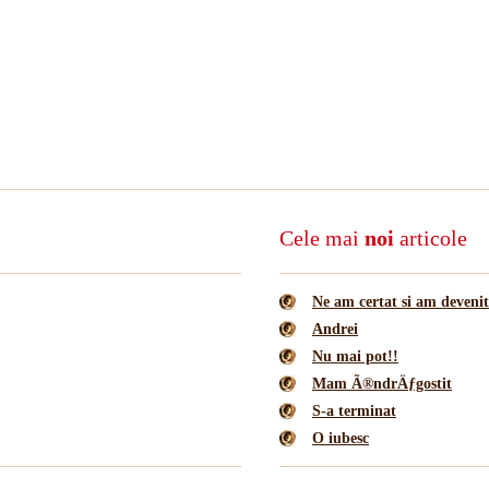
Cele mai
noi
articole
Ne am certat si am deveni
Andrei
Nu mai pot!!
Mam Ã®ndrÄƒgostit
S-a terminat
O iubesc