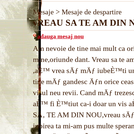
>
Mesaje
Mesaje de despartire
vREAU SA TE AM DIN N
adauga mesaj nou
Am nevoie de tine mai mult ca or
mine,oriunde dant. Vreau sa te am
,aÈ™ vrea sÄƒ mÄƒ iubeÈ™ti un s
tine mÄƒ gandesc Äƒn orice cea
visul neu revii. Cand mÄƒ trezesc
aÈ™ fi È™tiut ca-i doar un vis
SÄ‚ TE AM DIN NOU,vreau sÄƒ
iubirea ta mi-am pus multe spera