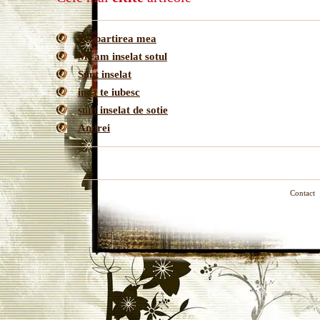
Despartirea mea
Mi-am inselat sotul
Sunt inselat
inca te iubesc
sunt inselat de sotie
Andrei
Contact