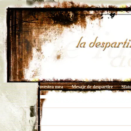
Home
Povestea mea
Mesaje de despartire
Sfat