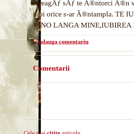
ntreagÄƒ sÄƒ te Ã®ntorci Ã®n vi
iubi orice s-ar Ã®ntampla. T
VINO LANGA MINE,IUBIREA M
adauga comentariu
Comentarii
Cele mai
citite
articole